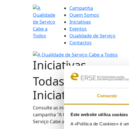
Skip
Campanha
to
Quem Somos
content
Iniciativas
Eventos
Qualidade de Serviço
Contactos
Iniciativas
Todas as
Sens
Iniciativas
Consentir
Consulte as iniciativas da
campanha "A Qualidade de
Este website utiliza cookie
Selo
Serviço Cabe a Todos"
A «Política de Cookies» é um