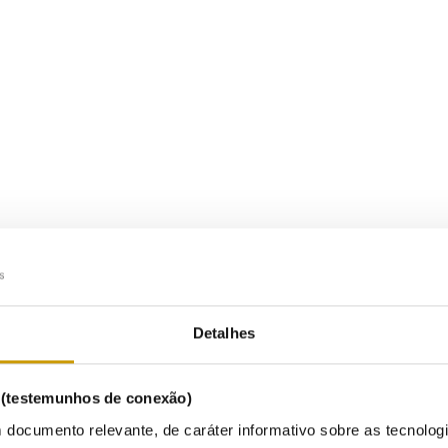
ibilização para a Manutenção de Postos de Transformação 
Detalhes
s (testemunhos de conexão)
 de Qualidade e+
 documento relevante, de caráter informativo sobre as tecnolog